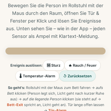
Bewegen Sie die Person im Rollstuhl mit der
Maus durch den Raum, öffnen Sie Tür &
Fenster per Klick und lösen Sie Ereignisse
aus. Unten sehen Sie – wie in der App – jeden
Sensor als Ampel mit Klartext-Meldung.
📡
🌡️
🧑‍🦽
Radar 60 GHz
23.0°
🚶
🚨
Bewegung
💡
Rauchmelder
Ereignis auslösen:
🆘 Sturz
🔥 Rauch / Feuer
🌡️ Temperatur-Alarm
↺ Zurücksetzen
So geht's:
Rollstuhl mit der Maus zum Bett fahren →
aufs
Bett klicken
(Person legt sich, Licht geht nach kurzer Ruhe
aus) →
auf die liegende Person klicken
(sie steht auf →
Bett-Exit
spricht an, Licht geht an). Tür lange offen lassen
→
Tür-Alarm
.