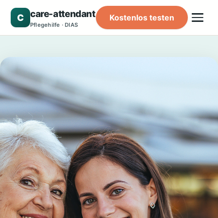
care-attendant
C
Kostenlos testen
Pflegehilfe · DIAS